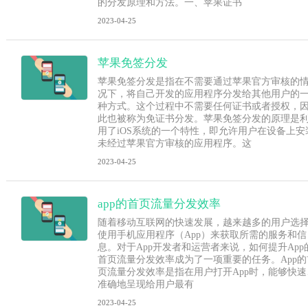
的分发原理和方法。一、苹果证书
2023-04-25
苹果免签分发
苹果免签分发是指在不需要通过苹果官方审核的
况下，将自己开发的应用程序分发给其他用户的
种方式。这个过程中不需要任何证书或者授权，
此也被称为免证书分发。苹果免签分发的原理是
用了iOS系统的一个特性，即允许用户在设备上安
未经过苹果官方审核的应用程序。这
2023-04-25
app的首页流量分发效率
随着移动互联网的快速发展，越来越多的用户选
使用手机应用程序（App）来获取所需的服务和信
息。对于App开发者和运营者来说，如何提升App
首页流量分发效率成为了一项重要的任务。App的
页流量分发效率是指在用户打开App时，能够快速
准确地呈现给用户最有
2023-04-25