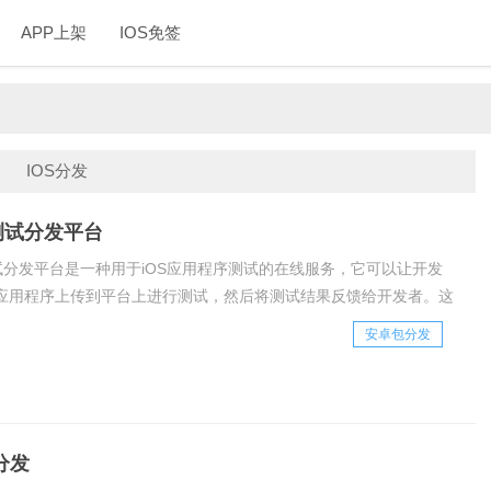
APP上架
IOS免签
IOS分发
件测试分发平台
测试分发平台是一种用于iOS应用程序测试的在线服务，它可以让开发
应用程序上传到平台上进行测试，然后将测试结果反馈给开发者。这
理是将应用程序打包成IPA文件上传到平台上，然后将测试任务分配
安卓包分发
进行测试，在测试过程中，测试人员可以记录和反馈问题，开发者可
查看测试结果和问题反馈，并及时修复问题。
试分发