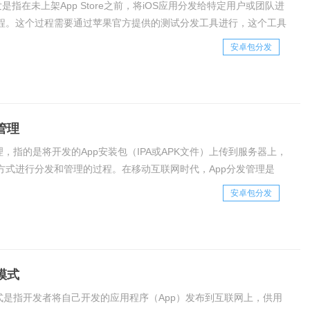
发是指在未上架App Store之前，将iOS应用分发给特定用户或团队进
程。这个过程需要通过苹果官方提供的测试分发工具进行，这个工具
light。TestFlight是苹果公司推出的一款用于iOS应用测试的工具，可
安卓包分发
管理
理，指的是将开发的App安装包（IPA或APK文件）上传到服务器上，
方式进行分发和管理的过程。在移动互联网时代，App分发管理是
者必须要面对的问题之一，也是保障App用户使用体验的重要环节。
安卓包分发
方式1. App S
模式
模式是指开发者将自己开发的应用程序（App）发布到互联网上，供用