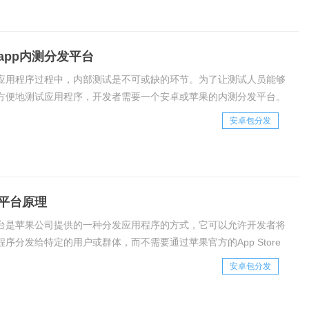
app内测分发平台
应用程序过程中，内部测试是不可或缺的环节。为了让测试人员能够
方便地测试应用程序，开发者需要一个安卓或苹果的内测分发平台。
内测分发平台的原理和详细介绍。一、内测分发平台的原理内测分发
安卓包分发
是将应用程序上传到平台，然后根据开发
平台原理
台是苹果公司提供的一种分发应用程序的方式，它可以允许开发者将
序分发给特定的用户或群体，而不需要通过苹果官方的App Store
。这种方式对于企业内部应用程序的分发、测试和更新非常有用。苹
安卓包分发
于Apple Devel