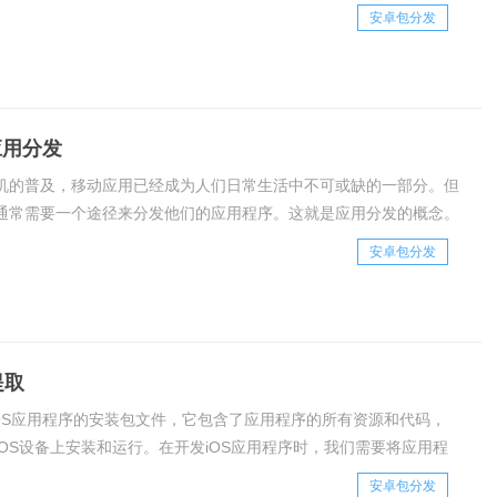
了应用程序推广和传播的重要途径之一。App分发下载的流程包括应
安卓包分发
传、服务器的存储、用户的下载和
p应用分发
机的普及，移动应用已经成为人们日常生活中不可或缺的一部分。但
通常需要一个途径来分发他们的应用程序。这就是应用分发的概念。
指将应用程序分发给最终用户的过程。在本文中，我们将讨论应用分
安卓包分发
详细介绍。应用分发的原理应用分发的原
提取
是iOS应用程序的安装包文件，它包含了应用程序的所有资源和代码，
iOS设备上安装和运行。在开发iOS应用程序时，我们需要将应用程
PA文件，然后通过分发方式将其提供给用户下载和安装。本文将介绍
安卓包分发