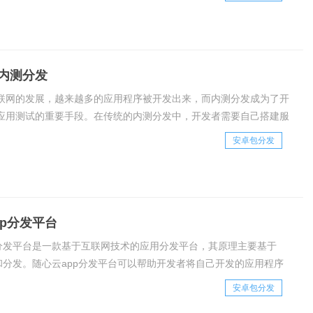
分发方式以及其原理。IP
内测分发
联网的发展，越来越多的应用程序被开发出来，而内测分发成为了开
应用测试的重要手段。在传统的内测分发中，开发者需要自己搭建服
代码等等，非常繁琐。而现在，免费的安卓内测分发平台已经成为了
安卓包分发
首选，本文将为大家介绍免费安卓内测分
pp分发平台
p分发平台是一款基于互联网技术的应用分发平台，其原理主要基于
包和分发。随心云app分发平台可以帮助开发者将自己开发的应用程序
包，然后通过分发平台进行发布和推广。随心云app分发平台的主要
安卓包分发
用程序的管理、打包、发布和推广