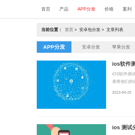
首页
产品
APP分发
价格
案列
当前位置：
首页
>
安卓包分发 > 文章列表
APP分发
安卓分发
苹果分发
ios软
iOS软件
者将他们的
个平台的原
2023-04-25
给测试人员
以通过平台
ios 测