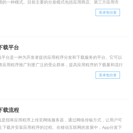
用的一种模式。目前主要的分发模式包括应用商店、第三方应用市
载、社交媒体等方式。1. 应用商店分发模式应用商店是最为常见的
安卓包分发
分发模式，这种模式是由手机厂商或
发下载平台
下载平台是一种为开发者提供应用程序分发和下载服务的平台。它可以
将应用程序推广到更广泛的受众群体，提高应用程序的下载量和流行
中，我们将详细介绍App分发下载平台的原理和功能。一、App分发
安卓包分发
原理App分发下载平台的原理非
发下载流程
下载是指将应用程序上传至网络服务器，通过网络传输方式，让用户可
上下载并安装应用程序的过程。在移动互联网的发展中，App分发下