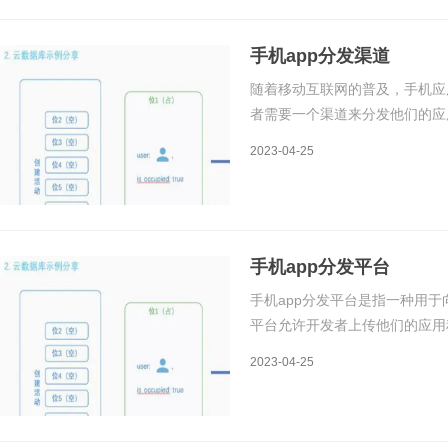
手机app分发渠道
随着移动互联网的普及，手机应
者需要一个渠道来分发他们的应
几种主要的手机APP分发渠道，
2023-04-25
商店是最常见的手机APP分发
手机app分发平台
手机app分发平台是指一种用
平台允许开发者上传他们的应用
序。这种平台通常包括一个应用
2023-04-25
户评论和评分等功能。手机ap