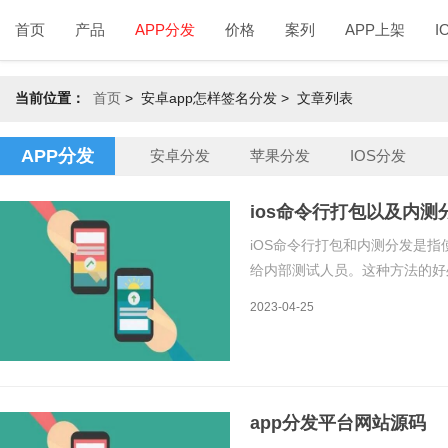
首页
产品
APP分发
价格
案列
APP上架
I
当前位置：
首页
>
安卓app怎样签名分发 > 文章列表
APP分发
安卓分发
苹果分发
IOS分发
ios命令行打包以及内测
iOS命令行打包和内测分发是指
给内部测试人员。这种方法的好
的时间和错误率，提高效率。下
2023-04-25
原理和步骤。一、iOS命令行打
app分发平台网站源码