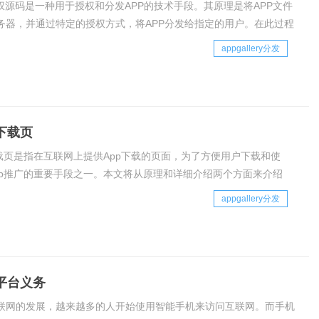
授权源码是一种用于授权和分发APP的技术手段。其原理是将APP文件
务器，并通过特定的授权方式，将APP分发给指定的用户。在此过程
要进行身份验证和授权操作，以确保APP的使用权归属合法。具体来
appgallery分发
分发授权源码的实现过程包括
发下载页
下载页是指在互联网上提供App下载的页面，为了方便用户下载和使
pp推广的重要手段之一。本文将从原理和详细介绍两个方面来介绍
载页。一、原理App分发下载页的原理是将App上传到云端，然后通
appgallery分发
式提供下载。用户在访问下载页
发平台义务
联网的发展，越来越多的人开始使用智能手机来访问互联网。而手机