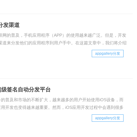
p分发渠道
联网的普及，手机应用程序（APP）的使用越来越广泛。但是，开发
渠道来分发他们的应用程序到用户手中。在这篇文章中，我们将介绍
手机APP分发渠道，以及它们的原理和详细介绍。1. 应用商店应用
appgallery分发
见的手机APP分发渠道。它是由
s超级签名自动分发平台
设备的普及和市场的不断扩大，越来越多的用户开始使用iOS设备，而
的应用开发也变得越来越重要。然而，iOS应用开发过程中会遇到很多
一个重要的问题就是应用签名和分发。应用签名是指将应用程序与开
appgallery分发
绑定在一起，以确保应用程序的