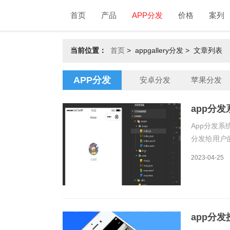
首页
产品
APP分发
价格
案列
当前位置：
首页
>
appgallery分发 > 文章列表
APP分发
安卓分发
苹果分发
app分
App分发
分发给用户
助开发者更
2023-04-25
搭建过程。
app分