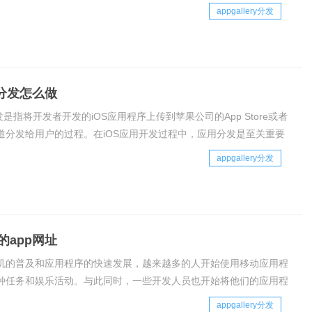
三方开发商创建和维护的，并且为应用程序开发人员、应用程序商店
appgallery分发
提供服务。分发系统的主要目的是帮助
p分发怎么做
发是指将开发者开发的iOS应用程序上传到苹果公司的App Store或者
道分发给用户的过程。在iOS应用开发过程中，应用分发是至关重要
为它直接关系着应用的推广和用户的使用。下面我将详细介绍苹果
appgallery分发
的原理和具体操作方法。
的app网址
机的普及和应用程序的快速发展，越来越多的人开始使用移动应用程
种任务和娱乐活动。与此同时，一些开发人员也开始将他们的应用程
。这些免费的应用程序可以通过多种方式分发，包括应用商店、网站
appgallery分发