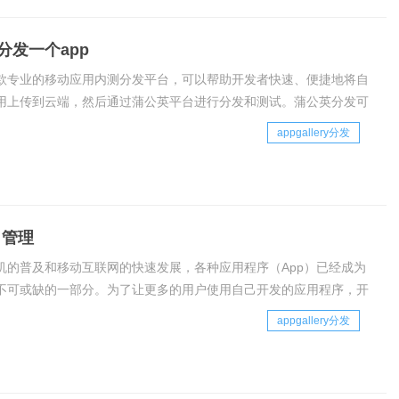
分发一个app
款专业的移动应用内测分发平台，可以帮助开发者快速、便捷地将自
用上传到云端，然后通过蒲公英平台进行分发和测试。蒲公英分发可
者的工作效率，降低开发成本，同时也可以提高应用的质量和用户体
appgallery分发
分发的原理是通过将应用文件上传到蒲公
 管理
机的普及和移动互联网的快速发展，各种应用程序（App）已经成为
不可或缺的一部分。为了让更多的用户使用自己开发的应用程序，开
应用程序进行分发。在这个过程中，App 分发管理起到了至关重要
appgallery分发
pp 分发管理是指将开发者开发的