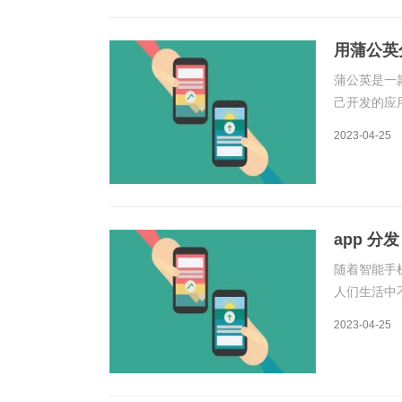
用蒲公英
蒲公英是一
己开发的应
以提高开发
2023-04-25
验。蒲公英
app 分发
随着智能手
人们生活中
发者需要将
2023-04-25
的作用。A