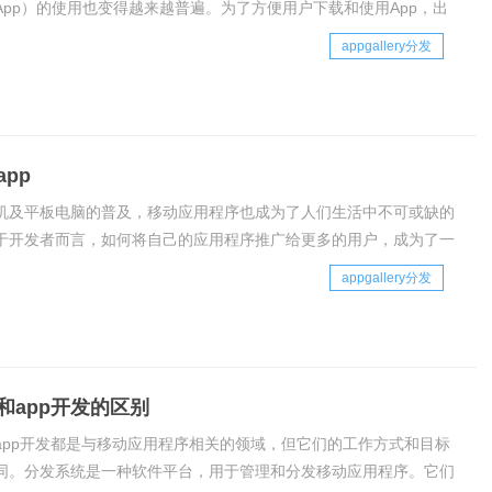
App）的使用也变得越来越普遍。为了方便用户下载和使用App，出
p分发平台。本文将介绍App分发平台的原理和义务。一、App分发
appgallery分发
App分发平台是一个提供A
pp
机及平板电脑的普及，移动应用程序也成为了人们生活中不可或缺的
于开发者而言，如何将自己的应用程序推广给更多的用户，成为了一
的问题。因此，分发软件app成为了开发者必须要掌握的一项技能。
appgallery分发
app的原理分发软件app，其原
和app开发的区别
app开发都是与移动应用程序相关的领域，但它们的工作方式和目标
同。分发系统是一种软件平台，用于管理和分发移动应用程序。它们