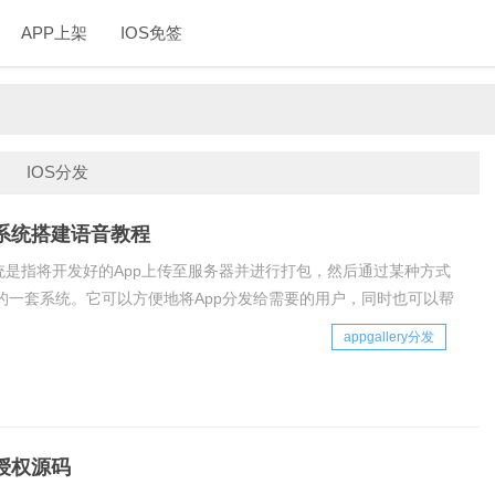
APP上架
IOS免签
IOS分发
发系统搭建语音教程
系统是指将开发好的App上传至服务器并进行打包，然后通过某种方式
的一套系统。它可以方便地将App分发给需要的用户，同时也可以帮
好地管理和控制App的发布。下面是对App分发系统的详细介绍及其
appgallery分发
一、App分发系统的原理A
发授权源码