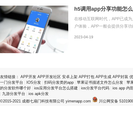
h5调用app分享功能怎
在移动互联网时代，APP已成
户体验，APP一般会提供分享
人。而在移动端的H5页面中，如
2023-04-19
友情链接：
APP开发
APP开发社区
安卓上架
APP打包
APP生成
APP封装
一门分发平台
|
IOS分发
|
扫码分发类的app
|
苹果证书描述文件怎么分发
|
苹
的分发软件哪个好
|
ios应用分发平台怎么搭建
|
ios分发平台代码
|
ios app 
|
九游分发平台
|
ios apk分发
©2015-2021 成都七扇门科技有限公司 yimenapp.com
川公网安备 5101900