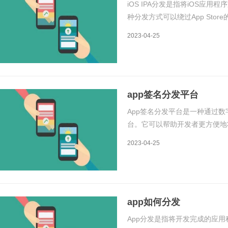
iOS IPA分发是指将iOS应
种分发方式可以绕过App St
分发应用程序。本文将详细介绍iOS
2023-04-25
IPA文件是i
app签名分发平台
App签名分发平台是一种通过
台。它可以帮助开发者更方便地
序的安全性。在介绍App签名
2023-04-25
字签名是一种基于公钥密码学的
app如何分发
App分发是指将开发完成的应用