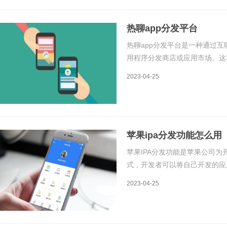
热聊app分发平台
热聊app分发平台是一种通过
用程序分发商店或应用市场。这
广和分发给更多的用户，同时也
2023-04-25
序。热聊app分发平台的原理是
苹果ipa分发功能怎么用
苹果IPA分发功能是苹果公司
式，开发者可以将自己开发的应
发平台上进行发布。这种分发方
2023-04-25
广给更多的用户，提高应用程序