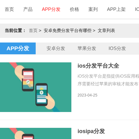
首页
产品
APP分发
价格
案列
APP上架
I
当前位置：
首页
>
安卓免费分发平台有哪些 > 文章列表
APP分发
安卓分发
苹果分发
IOS分发
ios分发平台大全
iOS分发平台是指提供iOS应用程
序需要经过苹果的审核才能发布
许多开发者选择使用iOS分发平
2023-04-25
平台的原理和详细介绍。一、i
iosipa分发