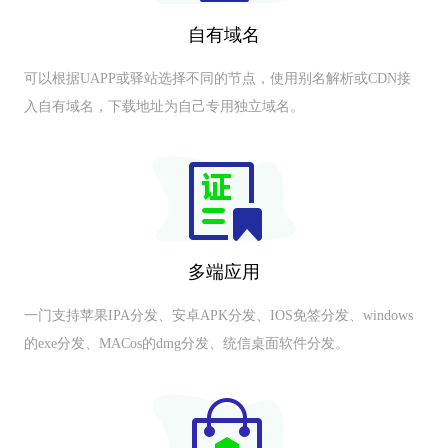
自有域名
可以根据UAPP或驿站选择不同的节点，使用别名解析或CDN接
入自有域名，下载地址为自己专用独立域名。
多端应用
一门支持苹果IPA分发、安卓APK分发、IOS免签分发、windows
的exe分发、MACos的dmg分发、统信桌面软件分发。