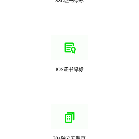
SSL证书绿标
IOS证书绿标
30+独立安装页