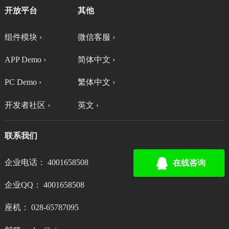
开放平台
其他
组件模块 ›
微信客服 ›
APP Demo ›
简体中文 ›
PC Demo ›
繁体中文 ›
开发者社区 ›
英文 ›
联系我们
企业电话： 4001658508
在线咨询
企业QQ： 4001658508
座机： 028-65787095