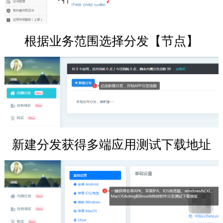
根据业务范围选择分发【节点】
新建分发获得多端应用测试下载地址