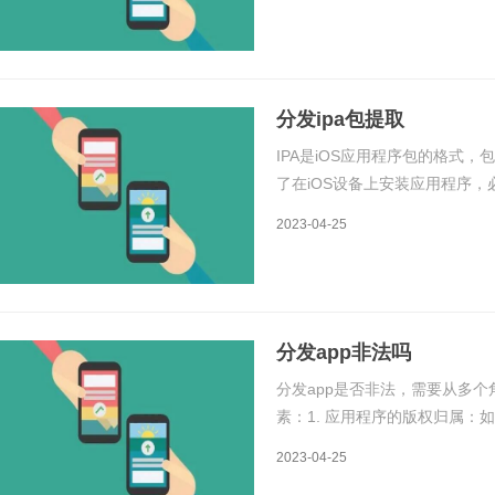
下载和安装应用程序的便利性。
分发ipa包提取
IPA是iOS应用程序包的格式
了在iOS设备上安装应用程序，
iOS应用程序开发中非常重要的
2023-04-25
绍。一、IPA分发的原理IPA分
分发app非法吗
分发app是否非法，需要从多
素：1. 应用程序的版权归属
任何法律的情况下分发它。但是
2023-04-25
应用程序的开源性质：如果应用