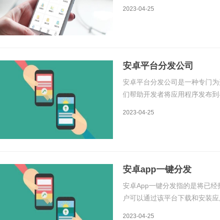
以更轻松地将他们的APP发布到
2023-04-25
需要审核的呢？首先，我们需要
安卓平台分发公司
安卓平台分发公司是一种专门为
们帮助开发者将应用程序发布到
程序得到更广泛的传播和推广。
2023-04-25
息。原理安卓平台分发公司的原
安卓app一键分发
安卓App一键分发指的是将已
户可以通过该平台下载和安装应
种方式可以让开发者更加方便地
2023-04-25