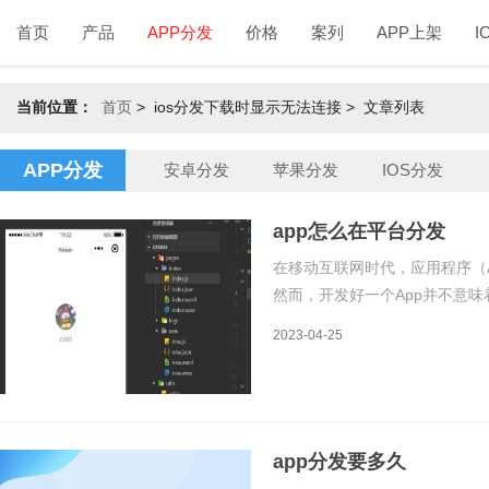
首页
产品
APP分发
价格
案列
APP上架
I
当前位置：
首页
>
ios分发下载时显示无法连接 > 文章列表
APP分发
安卓分发
苹果分发
IOS分发
app怎么在平台分发
在移动互联网时代，应用程序（
然而，开发好一个App并不意
发，很难让更多的用户使用到这
2023-04-25
面将从原理和详细介绍两个方面
app分发要多久