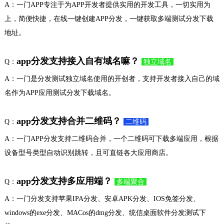
A：一门APP专注于为APP开发者提供实用的开发工具，一切实用为
上，简便快捷，在线一键创建APP分发，一键获取多端测试分发下载
地址。
app分发支持接入自有域名嘛？
Q：
独立域名
A：一门是分发测试独立域名使用的开创者，支持开发者接入自己的域
名作为APP应用测试分发下载域名。
app分发支持合并二维码？
Q：
二维码
A：一门APP分发支持二维码合并，一个二维码可下载多端应用，根据
设备型号类型自动识别跳转，且可直链各大应用商店。
app分发支持多应用端？
Q：
多端聚合
A：一门分发支持苹果IPA分发、安卓APK分发、IOS免签分发、
windows的exe分发、MACos的dmg分发、统信桌面软件分发测试下