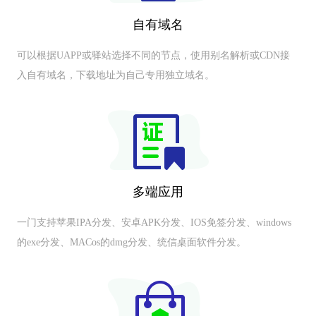
自有域名
可以根据UAPP或驿站选择不同的节点，使用别名解析或CDN接
入自有域名，下载地址为自己专用独立域名。
多端应用
一门支持苹果IPA分发、安卓APK分发、IOS免签分发、windows
的exe分发、MACos的dmg分发、统信桌面软件分发。