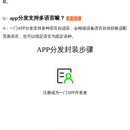
载。
app分发支持多语言嘛？
Q：
多语言
A：一门APP分发支持多种语言自适应，会根据设备语言自动切换适配
页面语言，也可以指定语言为固定语种。
APP分发封装步骤
注册成为一门APP开发者