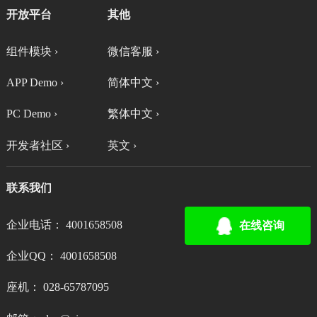
开放平台
其他
组件模块 ›
微信客服 ›
APP Demo ›
简体中文 ›
PC Demo ›
繁体中文 ›
开发者社区 ›
英文 ›
联系我们
企业电话： 4001658508
在线咨询
企业QQ： 4001658508
座机： 028-65787095