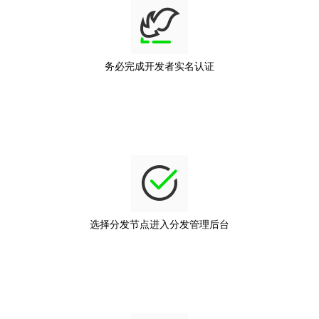
务必完成开发者实名认证
选择分发节点进入分发管理后台