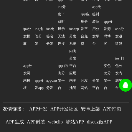
ios分
app免
发下
app应
签封
载时
用分
装应
app分
ipa分
ios托
ios免
显示
iosapp
发平
用分
发源
app分
发提
管分
签名
无法
分发
台免
发平
码博
发邀
取
发
分发
连接
系统
费
台
客
请码
内测
分发
ios 打
app分
app 内
平台-
变色
包分
发网
测分
应用
龙分
发内
站模
app分
appcms
发平
内测
分发
分发
发平
测平
板
发app
分发
台
托管
网站
平台
台
台
友情链接：
APP开发
APP开发社区
安卓上架
APP打包
APP生成
APP封装
webclip
驿站APP
discuz做APP