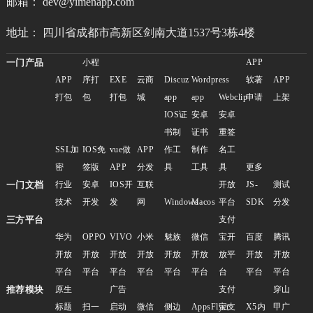
邮箱： dev@yimenapp.com
地址： 四川省成都市高新区剑南大道1537号3栋4楼
一门产品
小程
APP
APP
序打
EXE
云商
Discuz
Wordpress
软著
APP
打包
包
打包
城
app
app
Webclip
申请
上架
IOS证
安卓
安卓
书制
证书
重签
SSL加
IOS免
vue做
APP
作工
制作
名工
密
签版
APP
分发
具
工具
具
更多
一门文档
行业
安卓
IOS开
互联
开放
JS-
测试
技术
开发
发
网
Windows
Macos
平台
SDK
分发
三方平台
支付
华为
OPPO
VIVO
小米
魅族
微信
宝开
百度
腾讯
开放
开放
开放
开放
开放
开放
放平
开放
开放
平台
平台
平台
平台
平台
平台
台
平台
平台
推荐模块
原生
广告
支付
穿山
标题
扫一
启动
微信
侧边
AppsFlyer
宝支
X5内
甲广