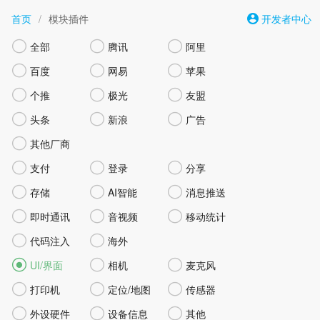
首页
/
模块插件
开发者中心



全部
腾讯
阿里



百度
网易
苹果



个推
极光
友盟



头条
新浪
广告

其他厂商



支付
登录
分享



存储
AI智能
消息推送



即时通讯
音视频
移动统计


代码注入
海外



UI/界面
相机
麦克风



打印机
定位/地图
传感器



外设硬件
设备信息
其他