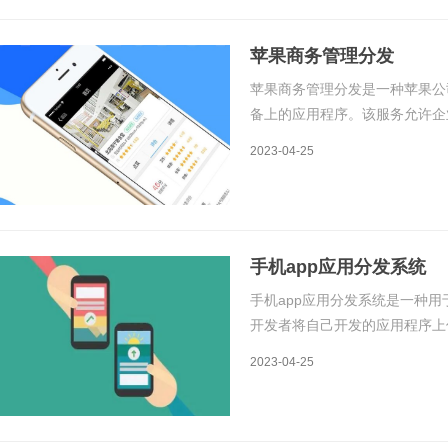
苹果商务管理分发
苹果商务管理分发是一种苹果公
备上的应用程序。该服务允许企
将应用程序上传到苹果商店。这
2023-04-25
程序，同时也可以保持数据的安
手机app应用分发系统
手机app应用分发系统是一种
开发者将自己开发的应用程序上
载、安装和使用这些应用程序。
2023-04-25
审核应用程序、用户下载应用程