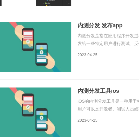
内测分发 发布app
内测分发是指在应用程序开发过
发给一些特定用户进行测试、反
过程中的一项重要环节，能够帮
2023-04-25
高应用程序的质量。内测分发的
内测分发工具ios
iOS的内测分发工具是一种用
用户可以是开发者、测试人员或
以让开发者在不发布到App S
2023-04-25
iOS的内测分发工具有多种，其