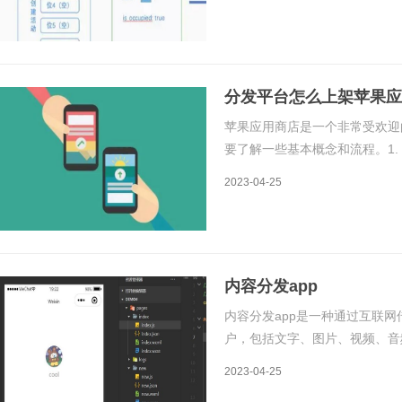
是一个应用程序的集散地，用户
分发平台怎么上架苹果应
苹果应用商店是一个非常受欢迎
要了解一些基本概念和流程。1
条件。开发者账号可以在苹果开
2023-04-25
的年费，以获得访问苹果开发者
内容分发app
内容分发app是一种通过互联
户，包括文字、图片、视频、音
是通过服务器将内容传输给用户
2023-04-25
搜索、下载、分享、评论等多种