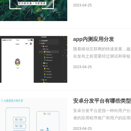
用程序上传至平台并提供下载，
2023-04-25
用程序。下面将对App分发平
app内测应用分发
随着移动互联网的快速发展，越
在发布之前需要经过测试和审核
为了满足这种需求而诞生的，它
2023-04-25
以提高应用的质量和用户体验。
安卓分发平台有哪些类型
安卓分发平台是指一种向用户分
者的应用程序推广和用户的应用
台可以分为以下几种类型：1.
2023-04-25