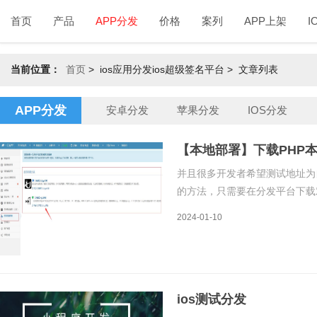
首页
产品
APP分发
价格
案列
APP上架
I
当前位置：
首页
>
ios应用分发ios超级签名平台 > 文章列表
APP分发
安卓分发
苹果分发
IOS分发
【本地部署】下载PHP
APP，适用于PHP网站
并且很多开发者希望测试地址为
的方法，只需要在分发平台下载
2024-01-10
ios测试分发